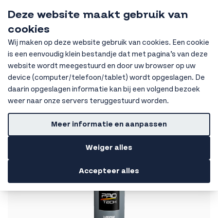
Ga naar de inhoud
Deze website maakt gebruik van
HKV Ochten
cookies
Sear
Wij maken op deze website gebruik van cookies. Een cookie
is een eenvoudig klein bestandje dat met pagina’s van deze
Home
Chemie
Lijmen
Lijmen speciaal
website wordt meegestuurd en door uw browser op uw
device (computer/telefoon/tablet) wordt opgeslagen. De
Getoonde prijzen zijn excl. BTW
daarin opgeslagen informatie kan bij een volgend bezoek
Lijmen speciaal
weer naar onze servers teruggestuurd worden.
Filters
Meer informatie en aanpassen
Weiger alles
Accepteer alles