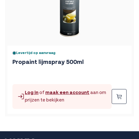
Levertijd op aanvraag
Propaint lijmspray 500ml
Log in
of
maak een account
aan om
Beste
prijzen te bekijken