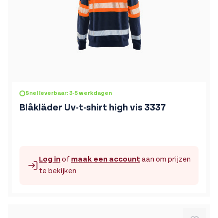
De prijs is afhankelijk van de gekozen opties op de produc
Snel leverbaar: 3-5 werkdagen
Blåkläder Uv-t-shirt high vis 3337
Log in
of
maak een account
aan om prijzen
te bekijken