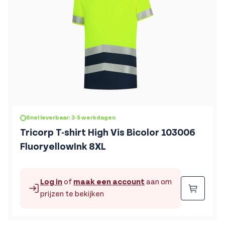
Snel leverbaar: 3-5 werkdagen
Tricorp T-shirt High Vis Bicolor 103006
FluoryellowInk 8XL
Log in
of
maak een account
aan om
Beste
prijzen te bekijken