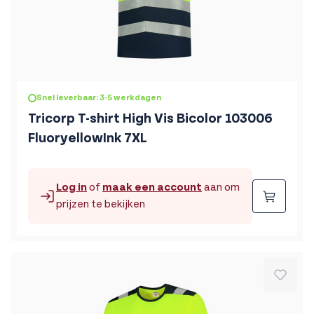
Snel leverbaar: 3-5 werkdagen
Tricorp T-shirt High Vis Bicolor 103006
FluoryellowInk 7XL
Log in
of
maak een account
aan om
Beste
prijzen te bekijken