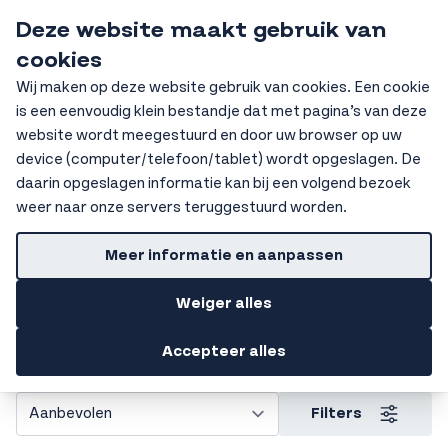
Ga naar de inhoud
Deze website maakt gebruik van
HKV Ochten
cookies
Sear
Wij maken op deze website gebruik van cookies. Een cookie
is een eenvoudig klein bestandje dat met pagina’s van deze
Home
Signalisatiekleding
High vis t-shirt
website wordt meegestuurd en door uw browser op uw
device (computer/telefoon/tablet) wordt opgeslagen. De
Getoonde prijzen zijn excl. BTW
daarin opgeslagen informatie kan bij een volgend bezoek
High vis t-shirt
weer naar onze servers teruggestuurd worden.
Ben je op zoek naar een High vis t-shirt dat zorgt dat je
Meer informatie en aanpassen
altijd goed zichtbaar bent, maar wil je niet inleveren op
comfort? Ontdek het uitgebreide assortiment High vis t-
Weiger alles
shirts bij HKV. Hier vind je werkkleding die niet alleen
voldoet aan hoge veiligheidseisen, maar ook prettig zit
Accepteer alles
tijdens elke werkdag.
Filters