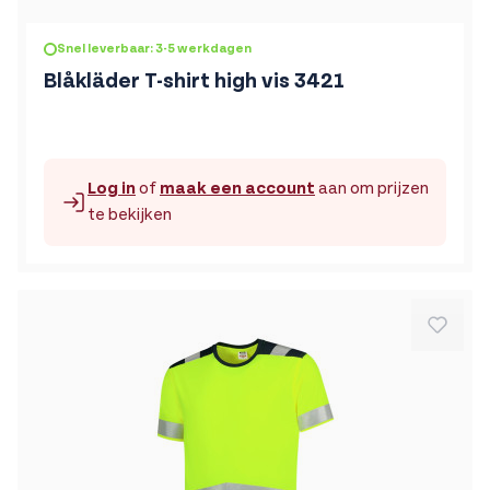
De prijs is afhankelijk van de gekozen opties op de produc
Snel leverbaar: 3-5 werkdagen
Blåkläder T-shirt high vis 3421
Log in
of
maak een account
aan om prijzen
te bekijken