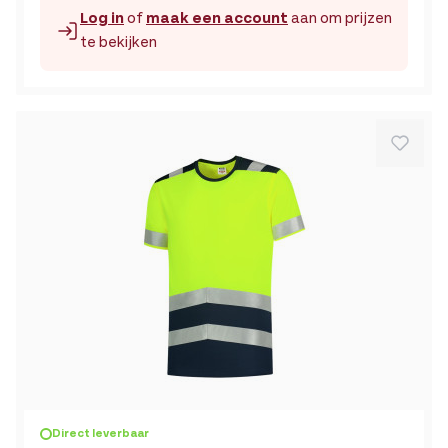
Log in
of
maak een account
aan om prijzen
te bekijken
De prijs is afhankelijk van de gekozen opties op de produc
Direct leverbaar