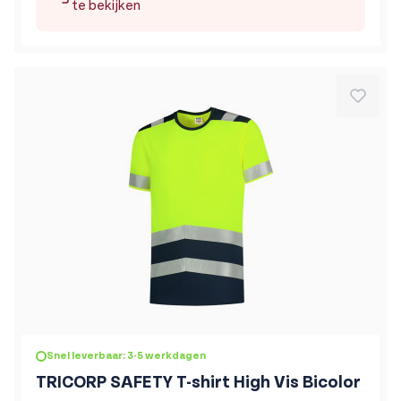
te bekijken
De prijs is afhankelijk van de gekozen opties op de produc
Snel leverbaar: 3-5 werkdagen
TRICORP SAFETY T-shirt High Vis Bicolor