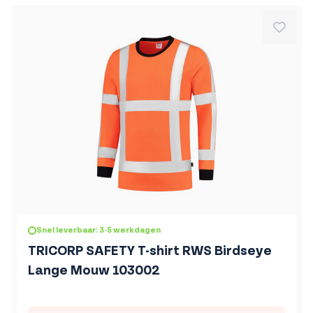
De prijs is afhankelijk van de gekozen opties op de produc
Snel leverbaar: 3-5 werkdagen
TRICORP SAFETY T-shirt RWS Birdseye
Lange Mouw 103002