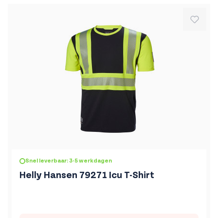
De prijs is afhankelijk van de gekozen opties op de produc
Snel leverbaar: 3-5 werkdagen
Helly Hansen 79271 Icu T-Shirt