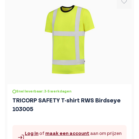
De prijs is afhankelijk van de gekozen opties op de produc
Snel leverbaar: 3-5 werkdagen
TRICORP SAFETY T-shirt RWS Birdseye
103005
Log in
of
maak een account
aan om prijzen