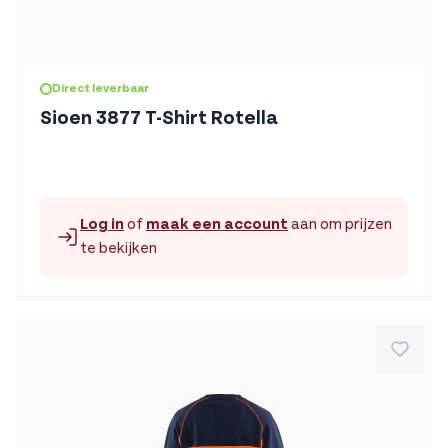
De prijs is afhankelijk van de gekozen opties op de produc
Direct leverbaar
Sioen 3877 T-Shirt Rotella
Log in
of
maak een account
aan om prijzen
te bekijken