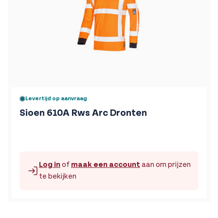
De prijs is afhankelijk van de gekozen opties op de produc
Levertijd op aanvraag
Sioen 610A Rws Arc Dronten
Log in
of
maak een account
aan om prijzen
te bekijken