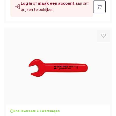
Log in
of
maak een account
aan om
Beste
prijzen te bekijken
Snel leverbaar: 3-5 werkdagen