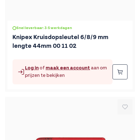
Snel leverbaar: 3-5 werkdagen
Knipex Kruisdopsleutel 6/8/9 mm
lengte 44mm 00 11 02
Log in
of
maak een account
aan om
Beste
prijzen te bekijken