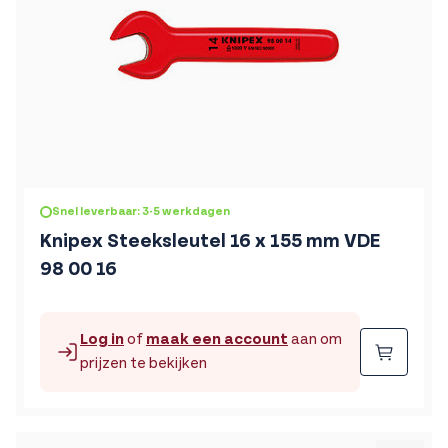
Snel leverbaar: 3-5 werkdagen
Knipex Steeksleutel 16 x 155 mm VDE
98 00 16
Log in
of
maak een account
aan om
Beste
prijzen te bekijken