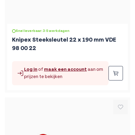
Snel leverbaar: 3-5 werkdagen
Knipex Steeksleutel 22 x 190 mm VDE
98 00 22
Log in
of
maak een account
aan om
Beste
prijzen te bekijken