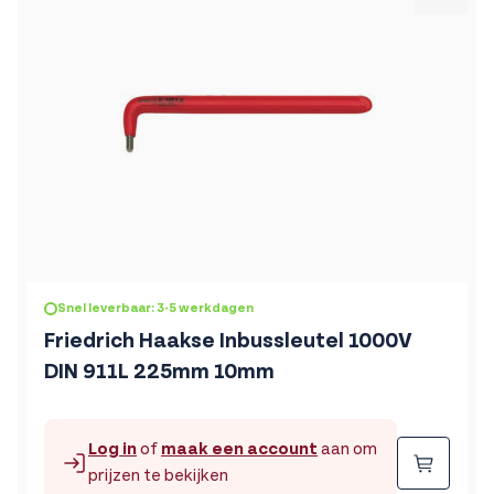
Snel leverbaar: 3-5 werkdagen
Friedrich Haakse Inbussleutel 1000V
DIN 911L 225mm 10mm
Log in
of
maak een account
aan om
Beste
prijzen te bekijken