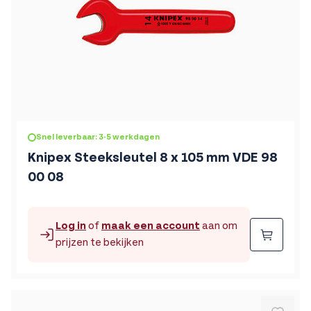
Snel leverbaar: 3-5 werkdagen
Knipex Steeksleutel 8 x 105 mm VDE 98
00 08
Log in
of
maak een account
aan om
Beste
prijzen te bekijken