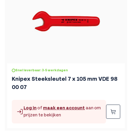
Snel leverbaar: 3-5 werkdagen
Knipex Steeksleutel 7 x 105 mm VDE 98
00 07
Log in
of
maak een account
aan om
Beste
prijzen te bekijken