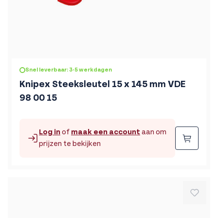
Snel leverbaar: 3-5 werkdagen
Knipex Steeksleutel 15 x 145 mm VDE
98 00 15
Log in
of
maak een account
aan om
Beste
prijzen te bekijken