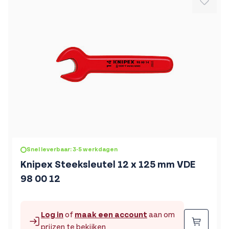
Snel leverbaar: 3-5 werkdagen
Knipex Steeksleutel 12 x 125 mm VDE
98 00 12
Log in
of
maak een account
aan om
Beste
prijzen te bekijken