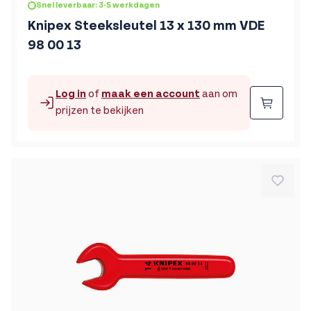
Snel leverbaar: 3-5 werkdagen
Knipex Steeksleutel 13 x 130 mm VDE
98 00 13
Log in
of
maak een account
aan om
Beste
prijzen te bekijken