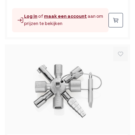
29mm
Log in
of
maak een account
aan om
Beste
prijzen te bekijken