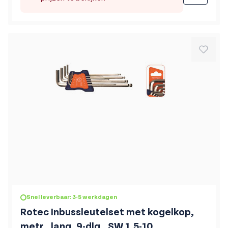
Snel leverbaar: 3-5 werkdagen
Rotec Inbussleutelset met kogelkop,
metr., lang, 9-dlg., SW 1,5-10