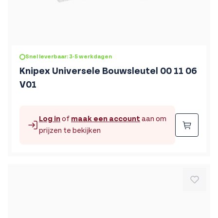
Snel leverbaar: 3-5 werkdagen
Knipex Universele Bouwsleutel 00 11 06
V01
Log in
of
maak een account
aan om
Beste
prijzen te bekijken