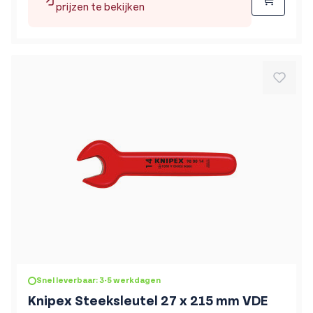
Beste
prijzen te bekijken
Snel leverbaar: 3-5 werkdagen
Knipex Steeksleutel 27 x 215 mm VDE