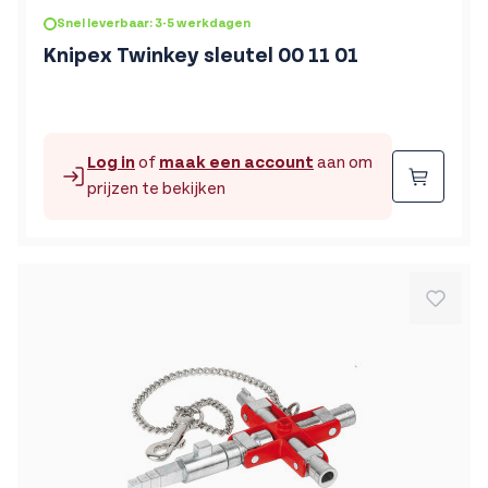
Snel leverbaar: 3-5 werkdagen
Knipex Twinkey sleutel 00 11 01
Log in
of
maak een account
aan om
Beste
prijzen te bekijken