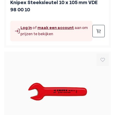
Knipex Steeksleutel 10 x 105 mm VDE
98 00 10
Log in
of
maak een account
aan om
Beste
prijzen te bekijken