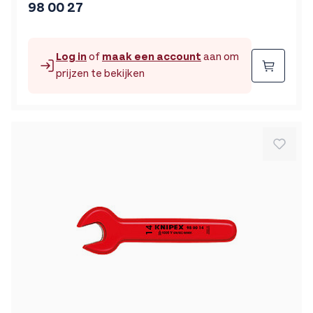
98 00 27
Log in
of
maak een account
aan om
Beste
prijzen te bekijken