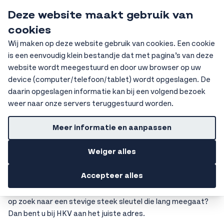
Ga naar de inhoud
Deze website maakt gebruik van
HKV Ochten
cookies
Sear
Wij maken op deze website gebruik van cookies. Een cookie
is een eenvoudig klein bestandje dat met pagina’s van deze
Home
Handgereedschap
Steek sleutel
website wordt meegestuurd en door uw browser op uw
device (computer/telefoon/tablet) wordt opgeslagen. De
Getoonde prijzen zijn excl. BTW
daarin opgeslagen informatie kan bij een volgend bezoek
Steek sleutel
weer naar onze servers teruggestuurd worden.
Steek sleutel
Meer informatie en aanpassen
Steek sleutels zijn onmisbaar voor iedereen die wel eens
Weiger alles
bouten of moeren moet vastdraaien of losmaken. In ons
assortiment bij HKV vindt u verschillende soorten steek
Accepteer alles
sleutels van hoogwaardige kwaliteit, die zowel geschikt zijn
voor professioneel gebruik als voor klussen in huis. Bent u
op zoek naar een stevige steek sleutel die lang meegaat?
Dan bent u bij HKV aan het juiste adres.