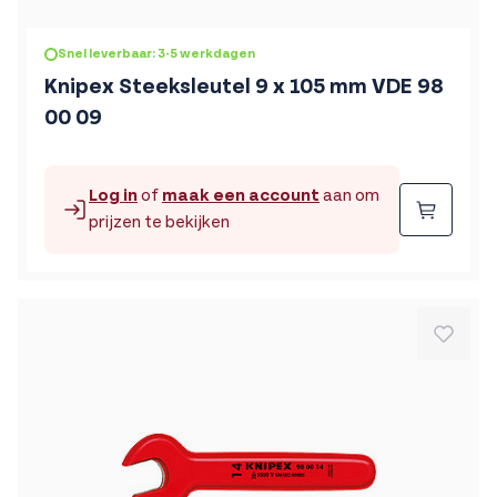
Snel leverbaar: 3-5 werkdagen
Knipex Steeksleutel 9 x 105 mm VDE 98
00 09
Log in
of
maak een account
aan om
Beste
prijzen te bekijken