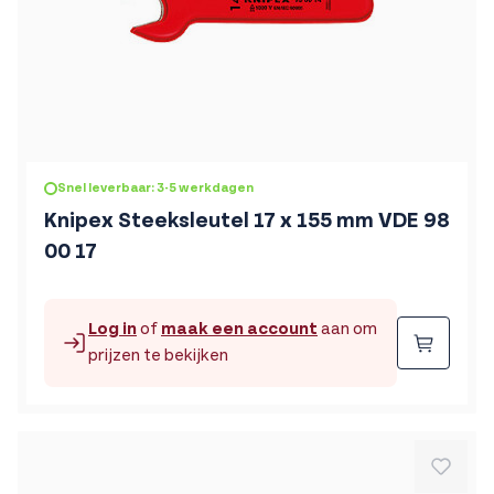
Snel leverbaar: 3-5 werkdagen
Knipex Steeksleutel 17 x 155 mm VDE 98
00 17
Log in
of
maak een account
aan om
Beste
prijzen te bekijken