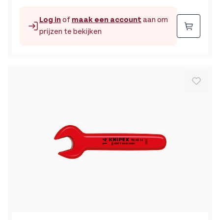
Log in
of
maak een account
aan om
Beste
prijzen te bekijken