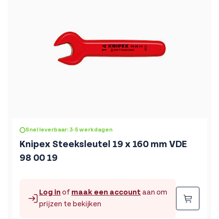
Snel leverbaar: 3-5 werkdagen
Knipex Steeksleutel 19 x 160 mm VDE
98 00 19
Log in
of
maak een account
aan om
Beste
prijzen te bekijken