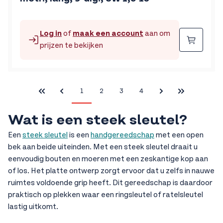
Log in
of
maak een account
aan om
Beste
prijzen te bekijken
1
2
3
4
First Page
U lees momenteel pagina
Pagina
Pagina
Pagina
Last Page
Wat is een steek sleutel?
Een
steek sleutel
is een
handgereedschap
met een open
bek aan beide uiteinden. Met een steek sleutel draait u
eenvoudig bouten en moeren met een zeskantige kop aan
of los. Het platte ontwerp zorgt ervoor dat u zelfs in nauwe
ruimtes voldoende grip heeft. Dit gereedschap is daardoor
praktisch op plekken waar een ringsleutel of ratelsleutel
lastig uitkomt.