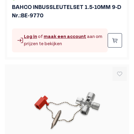
BAHCO INBUSSLEUTELSET 1.5-10MM 9-D
Nr.:BE-9770
Log in
of
maak een account
aan om
Beste
prijzen te bekijken