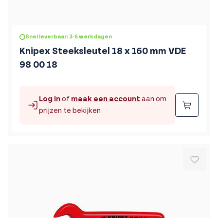
Snel leverbaar: 3-5 werkdagen
Knipex Steeksleutel 18 x 160 mm VDE
98 00 18
Log in
of
maak een account
aan om
Beste
prijzen te bekijken