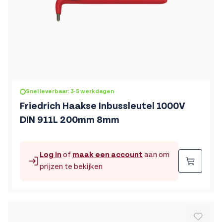
Snel leverbaar: 3-5 werkdagen
Friedrich Haakse Inbussleutel 1000V
DIN 911L 200mm 8mm
Log in
of
maak een account
aan om
Beste
prijzen te bekijken