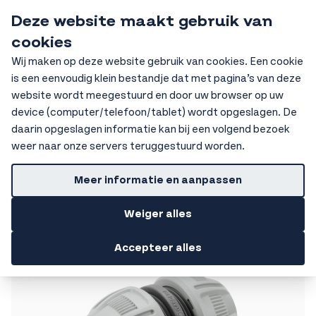
Ga naar de inhoud
Deze website maakt gebruik van
HKV Ochten
cookies
Sear
Wij maken op deze website gebruik van cookies. Een cookie
is een eenvoudig klein bestandje dat met pagina’s van deze
Home
Installatietechniek
Slangkoppelingen
website wordt meegestuurd en door uw browser op uw
Reparatiekoppelingen
device (computer/telefoon/tablet) wordt opgeslagen. De
Getoonde prijzen zijn excl. BTW
daarin opgeslagen informatie kan bij een volgend bezoek
weer naar onze servers teruggestuurd worden.
Reparatiekoppelingen
Meer informatie en aanpassen
Filters
Weiger alles
Accepteer alles