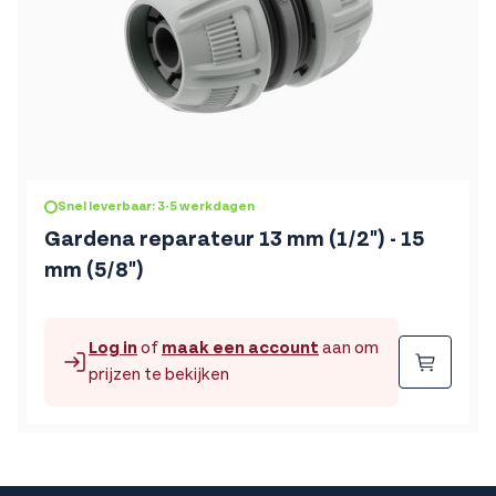
Snel leverbaar: 3-5 werkdagen
Gardena reparateur 13 mm (1/2") - 15
mm (5/8")
Log in
of
maak een account
aan om
Beste
prijzen te bekijken