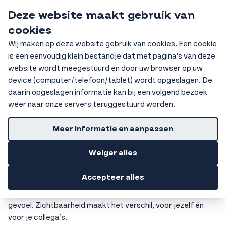
Ga naar de inhoud
Deze website maakt gebruik van
HKV Ochten
cookies
Sear
Wij maken op deze website gebruik van cookies. Een cookie
is een eenvoudig klein bestandje dat met pagina’s van deze
Getoonde prijzen zijn excl. BTW
Home
Signalisatiekleding
website wordt meegestuurd en door uw browser op uw
device (computer/telefoon/tablet) wordt opgeslagen. De
Signalisatiekleding
daarin opgeslagen informatie kan bij een volgend bezoek
weer naar onze servers teruggestuurd worden.
Altijd goed zichtbaar en veilig aan het werk
Meer informatie en aanpassen
Werk je buiten, in het magazijn, op de bouwplaats of langs
de weg? Dan weet je hoe belangrijk het is om goed op te
Weiger alles
vallen. Signalisatiekleding van HKV zorgt ervoor dat je altijd
gezien wordt, ook als het schemerig is of als de
Accepteer alles
weersomstandigheden minder goed zijn. Met onze
opvallende werkkleding werk je veiliger en met een gerust
gevoel. Zichtbaarheid maakt het verschil, voor jezelf én
voor je collega’s.