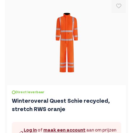
De prijs is afhankelijk van de gekozen opties op de produc
Direct leverbaar
Winteroveral Quest Schie recycled,
stretch RWS oranje
Log in
of
maak een account
aan om prijzen