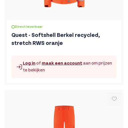
De prijs is afhankelijk van de gekozen opties op de produc
Direct leverbaar
Quest - Softshell Berkel recycled,
stretch RWS oranje
Log in
of
maak een account
aan om prijzen
te bekijken