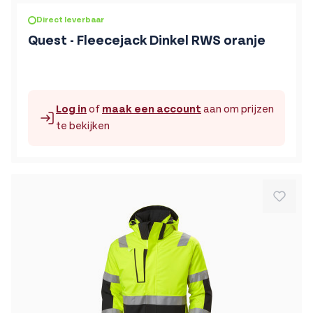
De prijs is afhankelijk van de gekozen opties op de produc
Direct leverbaar
Quest - Fleecejack Dinkel RWS oranje
Log in
of
maak een account
aan om prijzen
te bekijken