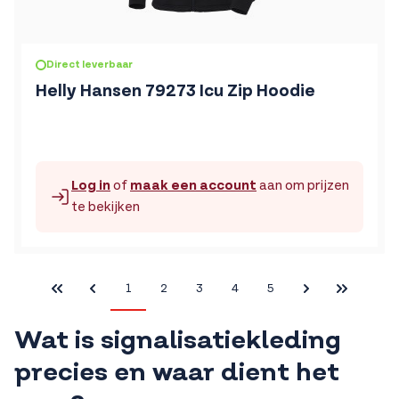
De prijs is afhankelijk van de gekozen opties op de produc
Direct leverbaar
Helly Hansen 79273 Icu Zip Hoodie
Log in
of
maak een account
aan om prijzen
te bekijken
1
2
3
4
5
First Page
U lees momenteel pagina
Pagina
Pagina
Pagina
Pagina
Last Page
Wat is signalisatiekleding
precies en waar dient het