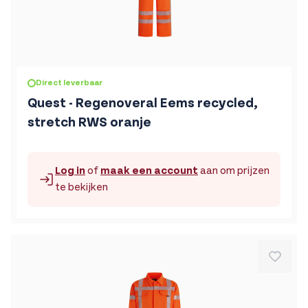
De prijs is afhankelijk van de gekozen opties op de produc
Direct leverbaar
Quest - Regenoveral Eems recycled,
stretch RWS oranje
Log in
of
maak een account
aan om prijzen
te bekijken