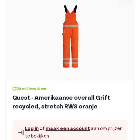
De prijs is afhankelijk van de gekozen opties op de produc
Direct leverbaar
Quest - Amerikaanse overall Grift
recycled, stretch RWS oranje
Log in
of
maak een account
aan om prijzen
te bekijken