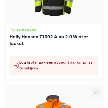
De prijs is afhankelijk van de gekozen opties op de produc
Direct leverbaar
Helly Hansen 71392 Alna 2.0 Winter
Jacket
Log in
of
maak een account
aan om prijzen
te bekijken