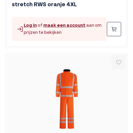
stretch RWS oranje 4XL
Log in
of
maak een account
aan om
Beste
prijzen te bekijken