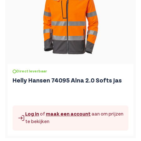
De prijs is afhankelijk van de gekozen opties op de produc
Direct leverbaar
Helly Hansen 74095 Alna 2.0 Softs Jas
Log in
of
maak een account
aan om prijzen
te bekijken