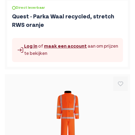
De prijs is afhankelijk van de gekozen opties op de produc
Direct leverbaar
Quest - Parka Waal recycled, stretch
RWS oranje
Log in
of
maak een account
aan om prijzen
te bekijken