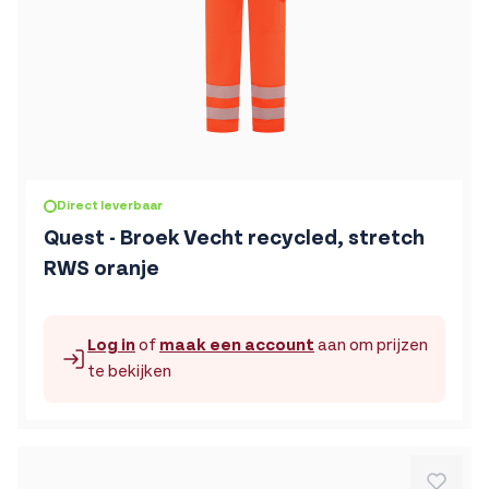
De prijs is afhankelijk van de gekozen opties op de produc
Direct leverbaar
Quest - Broek Vecht recycled, stretch
RWS oranje
Log in
of
maak een account
aan om prijzen
te bekijken