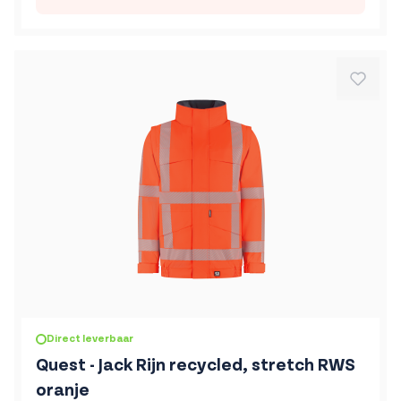
De prijs is afhankelijk van de gekozen opties op de produc
Direct leverbaar
Quest - Jack Rijn recycled, stretch RWS
oranje