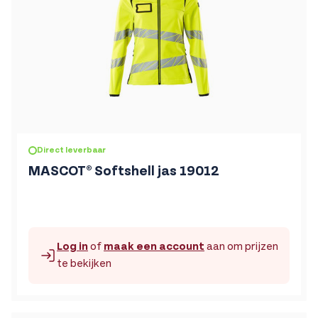
De prijs is afhankelijk van de gekozen opties op de produc
Direct leverbaar
MASCOT® Softshell jas 19012
Log in
of
maak een account
aan om prijzen
te bekijken