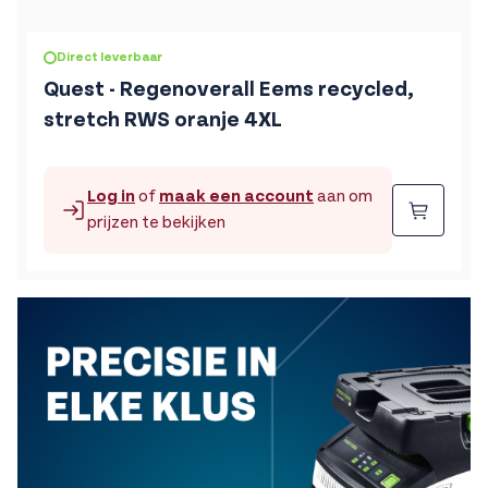
Direct leverbaar
Quest - Regenoverall Eems recycled,
stretch RWS oranje 4XL
Log in
of
maak een account
aan om
Beste
prijzen te bekijken