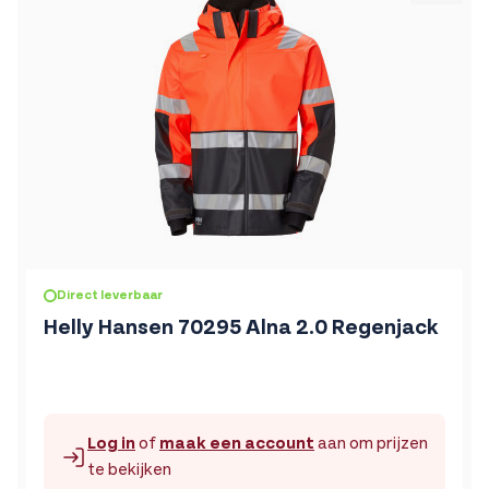
De prijs is afhankelijk van de gekozen opties op de produc
Direct leverbaar
Helly Hansen 70295 Alna 2.0 Regenjack
Log in
of
maak een account
aan om prijzen
te bekijken