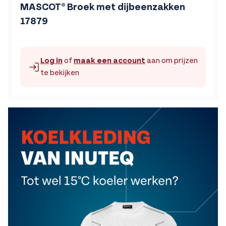
MASCOT® Broek met dijbeenzakken
17879
Log in
of
maak een account
aan om prijzen
te bekijken