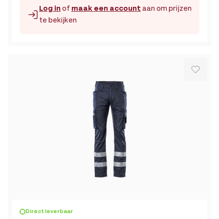
Log in
of
maak een account
aan om prijzen
te bekijken
De prijs is afhankelijk van de gekozen opties op de produc
Direct leverbaar