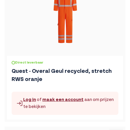
De prijs is afhankelijk van de gekozen opties op de produc
Direct leverbaar
Quest - Overal Geul recycled, stretch
RWS oranje
Log in
of
maak een account
aan om prijzen
te bekijken