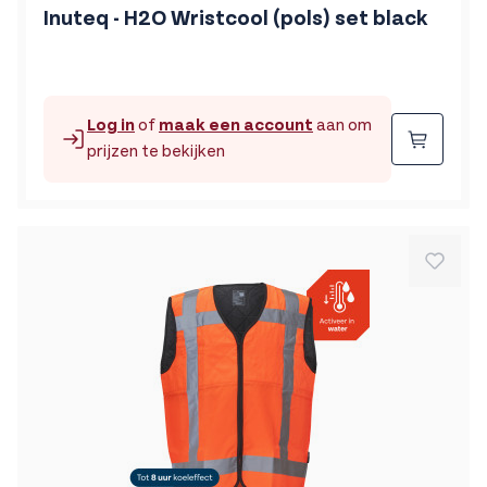
Inuteq - H2O Wristcool (pols) set black
Log in
of
maak een account
aan om
Beste
prijzen te bekijken