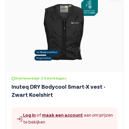
De prijs is afhankelijk van de gekozen opties op de produc
Snel leverbaar: 3-5 werkdagen
Inuteq DRY Bodycool Smart-X vest -
Zwart Koelshirt
Log in
of
maak een account
aan om prijzen
te bekijken