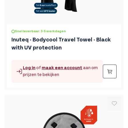
Snel leverbaar: 3-5 werkdagen
Inuteq - Bodycool Travel Towel - Black
with UV protection
Log in
of
maak een account
aan om
Beste
prijzen te bekijken