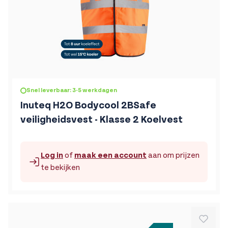
De prijs is afhankelijk van de gekozen opties op de produc
Snel leverbaar: 3-5 werkdagen
Inuteq H2O Bodycool 2BSafe
veiligheidsvest - Klasse 2 Koelvest
Log in
of
maak een account
aan om prijzen
te bekijken