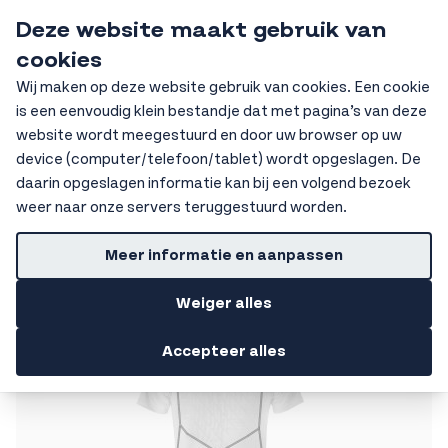
Ga naar de inhoud
Deze website maakt gebruik van
HKV Ochten
cookies
Sear
Wij maken op deze website gebruik van cookies. Een cookie
is een eenvoudig klein bestandje dat met pagina’s van deze
Getoonde prijzen zijn excl. BTW
Home
PBM
Hittebescherming
website wordt meegestuurd en door uw browser op uw
device (computer/telefoon/tablet) wordt opgeslagen. De
Hittebescherming
daarin opgeslagen informatie kan bij een volgend bezoek
weer naar onze servers teruggestuurd worden.
Filters
Meer informatie en aanpassen
Weiger alles
Accepteer alles