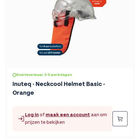
Snel leverbaar: 3-5 werkdagen
Inuteq - Neckcool Helmet Basic -
Orange
Log in
of
maak een account
aan om
Beste
prijzen te bekijken