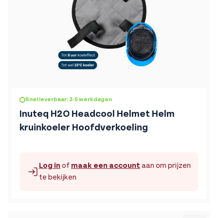
De prijs is afhankelijk van de gekozen opties op de produc
Snel leverbaar: 3-5 werkdagen
Inuteq H2O Headcool Helmet Helm
kruinkoeler Hoofdverkoeling
Log in
of
maak een account
aan om prijzen
te bekijken