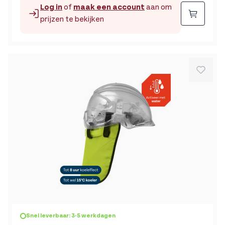
Log in
of
maak een account
aan om
Beste
prijzen te bekijken
Snel leverbaar: 3-5 werkdagen