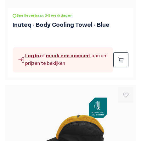
Snel leverbaar: 3-5 werkdagen
Inuteq - Body Cooling Towel - Blue
Log in
of
maak een account
aan om
Beste
prijzen te bekijken