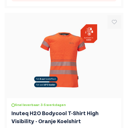
De prijs is afhankelijk van de gekozen opties op de produc
Snel leverbaar: 3-5 werkdagen
Inuteq H2O Bodycool T-Shirt High
Visibility - Oranje Koelshirt