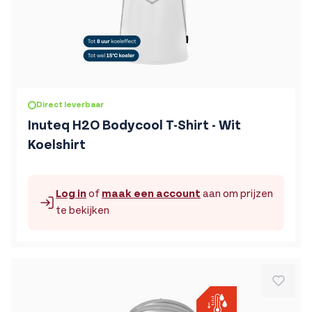
De prijs is afhankelijk van de gekozen opties op de produc
Direct leverbaar
Inuteq H2O Bodycool T-Shirt - Wit
Koelshirt
Log in
of
maak een account
aan om prijzen
te bekijken