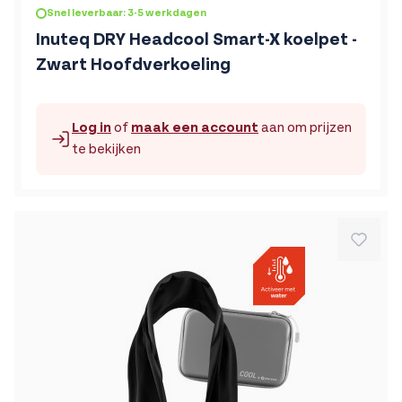
De prijs is afhankelijk van de gekozen opties op de produc
Snel leverbaar: 3-5 werkdagen
Inuteq DRY Headcool Smart-X koelpet -
Zwart Hoofdverkoeling
Log in
of
maak een account
aan om prijzen
te bekijken