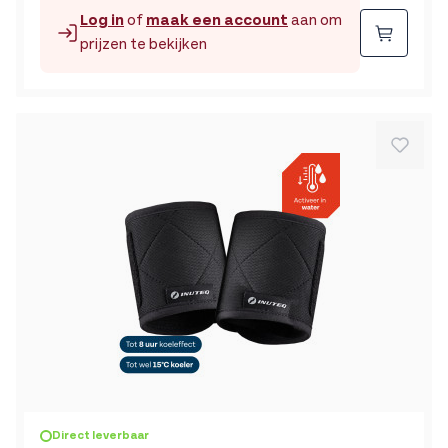
Log in
of
maak een account
aan om
Beste
prijzen te bekijken
Direct leverbaar