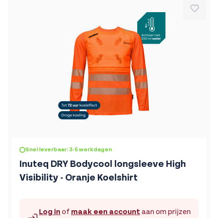
De prijs is afhankelijk van de gekozen opties op de produc
Snel leverbaar: 3-5 werkdagen
Inuteq DRY Bodycool longsleeve High
Visibility - Oranje Koelshirt
Log in
of
maak een account
aan om prijzen