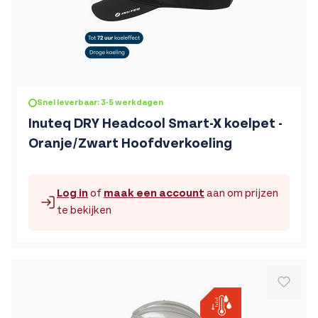
De prijs is afhankelijk van de gekozen opties op de produc
Snel leverbaar: 3-5 werkdagen
Inuteq DRY Headcool Smart-X koelpet -
Oranje/Zwart Hoofdverkoeling
Log in
of
maak een account
aan om prijzen
te bekijken