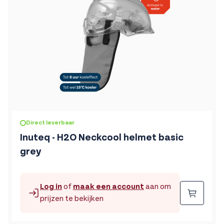
Direct leverbaar
Inuteq - H2O Neckcool helmet basic
grey
Log in
of
maak een account
aan om
Beste
prijzen te bekijken