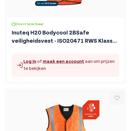
De prijs is afhankelijk van de gekozen opties op de produc
Direct leverbaar
Inuteq H20 Bodycool 2BSafe
veiligheidsvest - ISO20471 RWS Klasse
2 Koelvest
Log in
of
maak een account
aan om prijzen
te bekijken