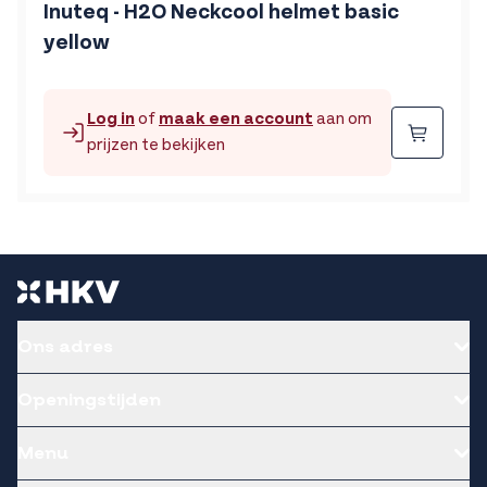
Inuteq - H2O Neckcool helmet basic
yellow
Log in
of
maak een account
aan om
Beste
prijzen te bekijken
Ons adres
Openingstijden
Menu