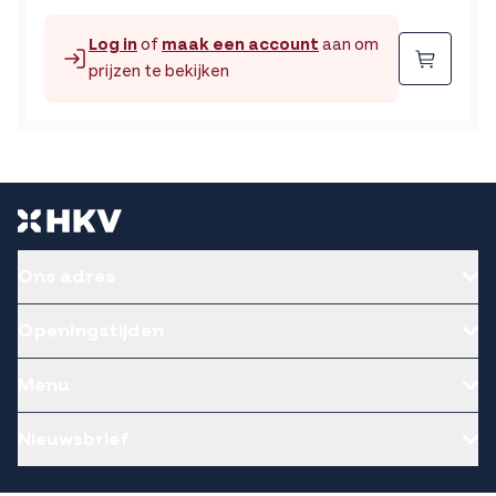
Log in
of
maak een account
aan om
Beste
prijzen te bekijken
Ons adres
Openingstijden
Menu
Nieuwsbrief