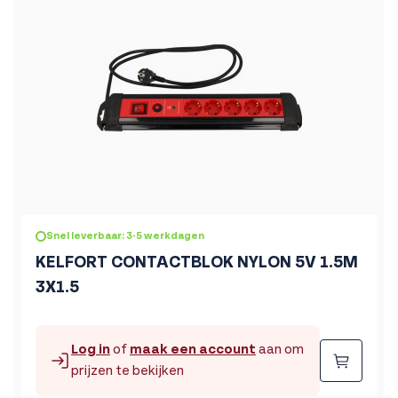
Snel leverbaar: 3-5 werkdagen
KELFORT CONTACTBLOK NYLON 5V 1.5M
3X1.5
Log in
of
maak een account
aan om
Beste
prijzen te bekijken