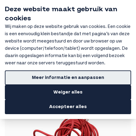
Ga naar de inhoud
Deze website maakt gebruik van
HKV Ochten
cookies
Sear
Wij maken op deze website gebruik van cookies. Een cookie
is een eenvoudig klein bestandje dat met pagina’s van deze
Home
Elektra
Verdeelblokken
CEE verdeelblokken
website wordt meegestuurd en door uw browser op uw
device (computer/telefoon/tablet) wordt opgeslagen. De
Getoonde prijzen zijn excl. BTW
daarin opgeslagen informatie kan bij een volgend bezoek
CEE verdeelblokken
weer naar onze servers teruggestuurd worden.
Filters
Meer informatie en aanpassen
Weiger alles
Accepteer alles