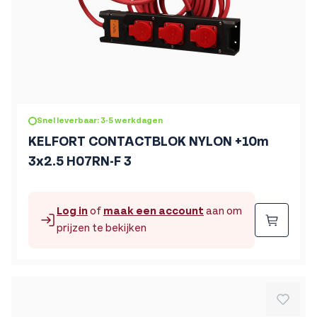
Snel leverbaar: 3-5 werkdagen
KELFORT CONTACTBLOK NYLON +10m
3x2.5 H07RN-F 3
Log in
of
maak een account
aan om
Beste
prijzen te bekijken