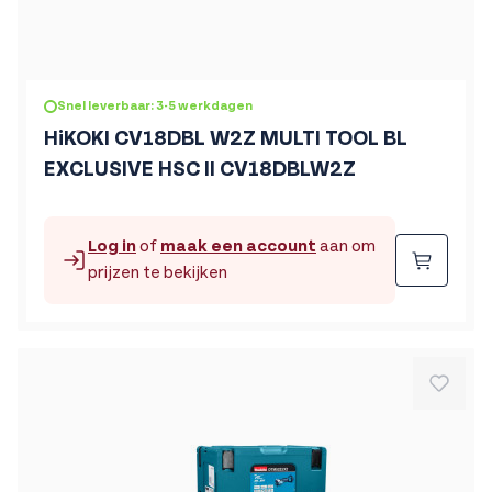
Snel leverbaar: 3-5 werkdagen
HiKOKI CV18DBL W2Z MULTI TOOL BL
EXCLUSIVE HSC II CV18DBLW2Z
Log in
of
maak een account
aan om
Beste
prijzen te bekijken