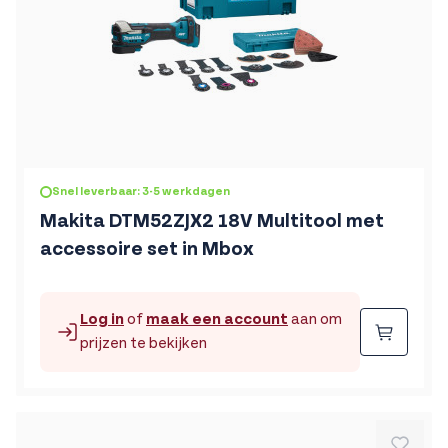
Snel leverbaar: 3-5 werkdagen
Makita DTM52ZJX2 18V Multitool met
accessoire set in Mbox
Log in
of
maak een account
aan om
Beste
prijzen te bekijken