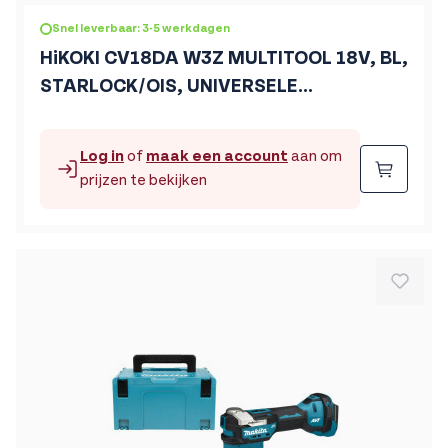
Snel leverbaar: 3-5 werkdagen
HiKOKI CV18DA W3Z MULTITOOL 18V, BL,
STARLOCK/OIS, UNIVERSELE
AANSLUITING, MV, EXCLUSIVE in HSC II
Log in
of
maak een account
aan om
Beste
prijzen te bekijken