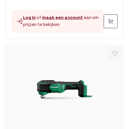
Log in
of
maak een account
aan om
Beste
prijzen te bekijken