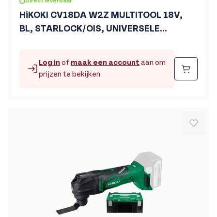
Direct leverbaar
HiKOKI CV18DA W2Z MULTITOOL 18V,
BL, STARLOCK/OIS, UNIVERSELE
AANSLUITING, MV, EXTRA
ACCESSOIRES, EXCLUSIVE in HSC II
Log in
of
maak een account
aan om
Beste
prijzen te bekijken