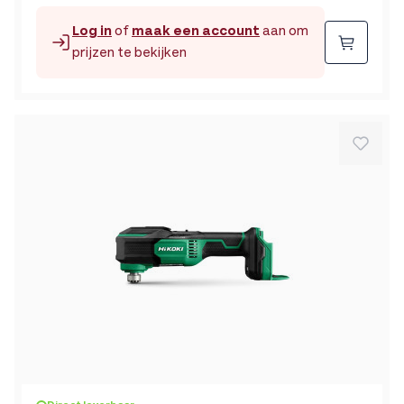
Log in
of
maak een account
aan om
Beste
prijzen te bekijken