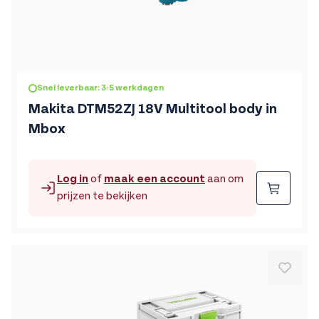
Snel leverbaar: 3-5 werkdagen
Makita DTM52ZJ 18V Multitool body in
Mbox
Log in
of
maak een account
aan om
Beste
prijzen te bekijken