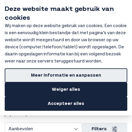
Ga naar de inhoud
Deze website maakt gebruik van
HKV Ochten
cookies
Sear
Wij maken op deze website gebruik van cookies. Een cookie
is een eenvoudig klein bestandje dat met pagina’s van deze
Home
Machines
Accu gereedschap
Multitool
website wordt meegestuurd en door uw browser op uw
device (computer/telefoon/tablet) wordt opgeslagen. De
Getoonde prijzen zijn excl. BTW
daarin opgeslagen informatie kan bij een volgend bezoek
Multitool
weer naar onze servers teruggestuurd worden.
Heb je een klus waarbij je snel wilt kunnen schakelen tussen
Meer informatie en aanpassen
verschillende taken? Met een multitool heb je altijd het
juiste gereedschap bij de hand, of je nu op locatie werkt of
Weiger alles
gewoon aan het klussen bent in de schuur. Dit compacte en
veelzijdige apparaat kan het allemaal: zagen, schuren,
Accepteer alles
slijpen en nog veel meer. Niet voor niets is de multitool zo
populair bij vakmensen en thuisklussers.
Filters