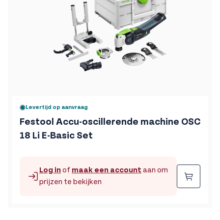
Levertijd op aanvraag
Festool Accu-oscillerende machine OSC
18 Li E-Basic Set
Log in
of
maak een account
aan om
Beste
prijzen te bekijken