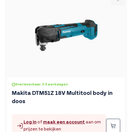
Snel leverbaar: 3-5 werkdagen
Makita DTM51Z 18V Multitool body in
doos
Log in
of
maak een account
aan om
Beste
prijzen te bekijken