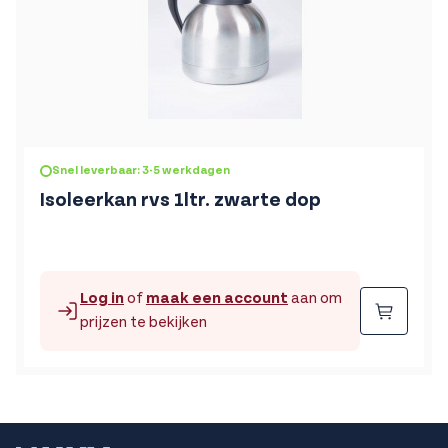
Snel leverbaar: 3-5 werkdagen
Isoleerkan rvs 1ltr. zwarte dop
Log in
of
maak een account
aan om
Beste
prijzen te bekijken