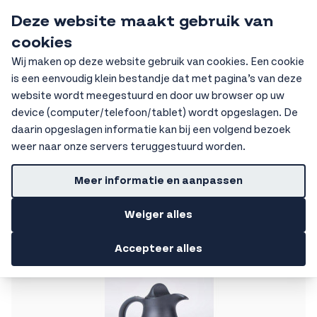
Ga naar de inhoud
Deze website maakt gebruik van
HKV Ochten
cookies
Sear
Wij maken op deze website gebruik van cookies. Een cookie
is een eenvoudig klein bestandje dat met pagina’s van deze
Home
Keuken artikelen
Keukengereedschappen
Keukenhulpen
website wordt meegestuurd en door uw browser op uw
device (computer/telefoon/tablet) wordt opgeslagen. De
Getoonde prijzen zijn excl. BTW
daarin opgeslagen informatie kan bij een volgend bezoek
Keukenhulpen
weer naar onze servers teruggestuurd worden.
Filters
Meer informatie en aanpassen
Weiger alles
Accepteer alles