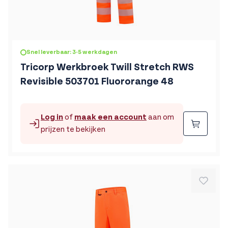
Snel leverbaar: 3-5 werkdagen
Tricorp Werkbroek Twill Stretch RWS
Revisible 503701 Fluororange 48
Log in
of
maak een account
aan om
Beste
prijzen te bekijken