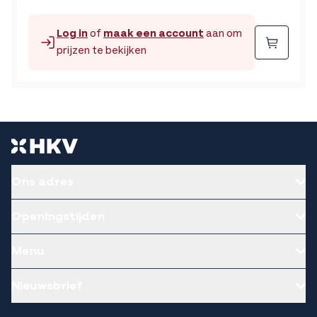
Log in
of
maak een account
aan om
Beste
prijzen te bekijken
Ons adres
Openingstijden
Menu
Nieuwsbrief