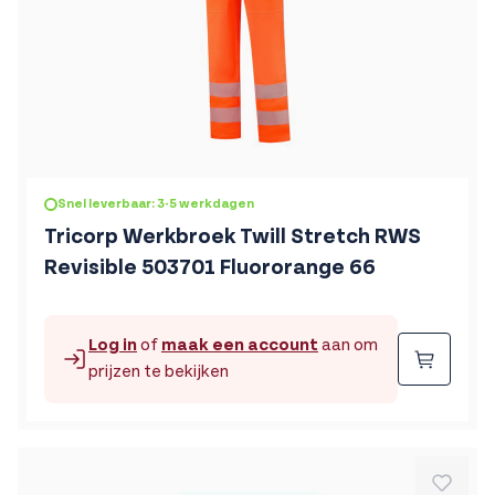
Snel leverbaar: 3-5 werkdagen
Tricorp Werkbroek Twill Stretch RWS
Revisible 503701 Fluororange 66
Log in
of
maak een account
aan om
Beste
prijzen te bekijken