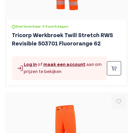
Snel leverbaar: 3-5 werkdagen
Tricorp Werkbroek Twill Stretch RWS
Revisible 503701 Fluororange 62
Log in
of
maak een account
aan om
Beste
prijzen te bekijken