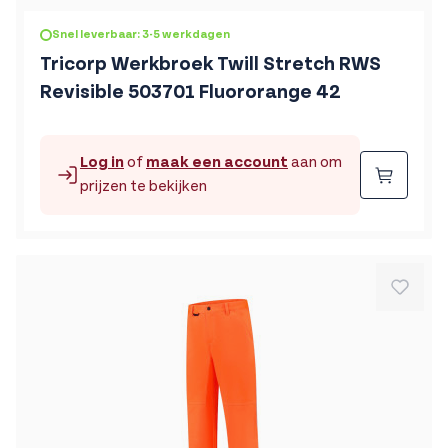
Snel leverbaar: 3-5 werkdagen
Tricorp Werkbroek Twill Stretch RWS
Revisible 503701 Fluororange 42
Log in
of
maak een account
aan om
Beste
prijzen te bekijken