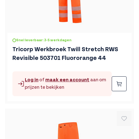
Snel leverbaar: 3-5 werkdagen
Tricorp Werkbroek Twill Stretch RWS
Revisible 503701 Fluororange 44
Log in
of
maak een account
aan om
Beste
prijzen te bekijken