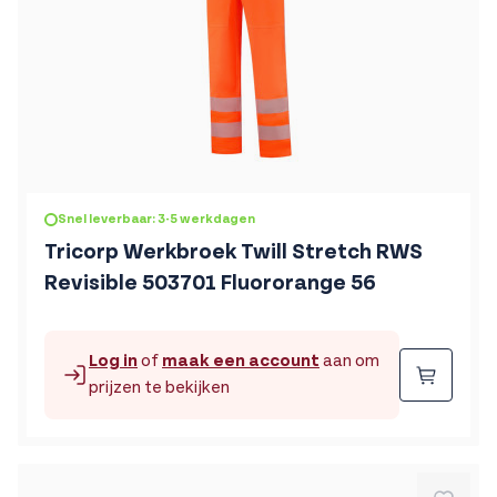
Snel leverbaar: 3-5 werkdagen
Tricorp Werkbroek Twill Stretch RWS
Revisible 503701 Fluororange 56
Log in
of
maak een account
aan om
Beste
prijzen te bekijken