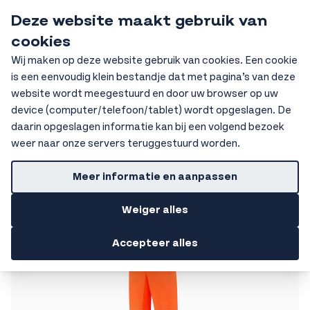
Ga naar de inhoud
Deze website maakt gebruik van
HKV Ochten
cookies
Sear
Wij maken op deze website gebruik van cookies. Een cookie
is een eenvoudig klein bestandje dat met pagina’s van deze
Home
Signalisatiekleding
Regenbroek
website wordt meegestuurd en door uw browser op uw
device (computer/telefoon/tablet) wordt opgeslagen. De
Getoonde prijzen zijn excl. BTW
daarin opgeslagen informatie kan bij een volgend bezoek
Regenbroek
weer naar onze servers teruggestuurd worden.
Filters
Meer informatie en aanpassen
Weiger alles
Accepteer alles