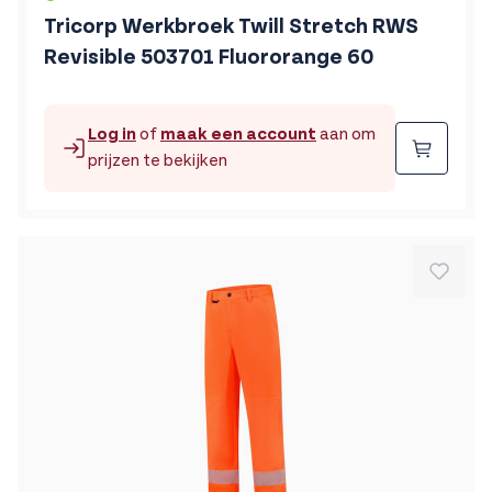
Tricorp Werkbroek Twill Stretch RWS
Revisible 503701 Fluororange 60
Log in
of
maak een account
aan om
Beste
prijzen te bekijken