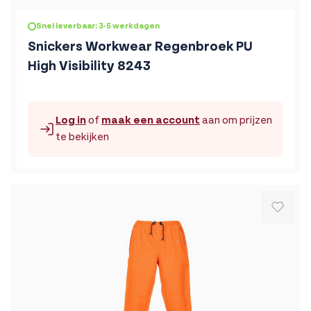
De prijs is afhankelijk van de gekozen opties op de produc
Snel leverbaar: 3-5 werkdagen
Snickers Workwear Regenbroek PU
High Visibility 8243
Log in
of
maak een account
aan om prijzen
te bekijken