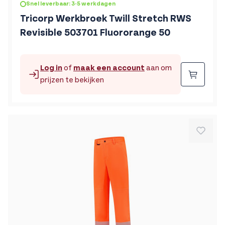
Snel leverbaar: 3-5 werkdagen
Tricorp Werkbroek Twill Stretch RWS
Revisible 503701 Fluororange 50
Log in
of
maak een account
aan om
Beste
prijzen te bekijken