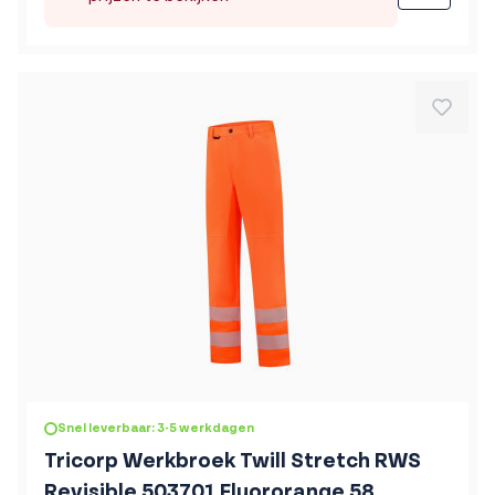
Snel leverbaar: 3-5 werkdagen
Tricorp Werkbroek Twill Stretch RWS
Revisible 503701 Fluororange 58