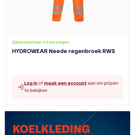
De prijs is afhankelijk van de gekozen opties op de produc
Snel leverbaar: 3-5 werkdagen
HYDROWEAR Neede regenbroek RWS
Log in
of
maak een account
aan om prijzen
te bekijken