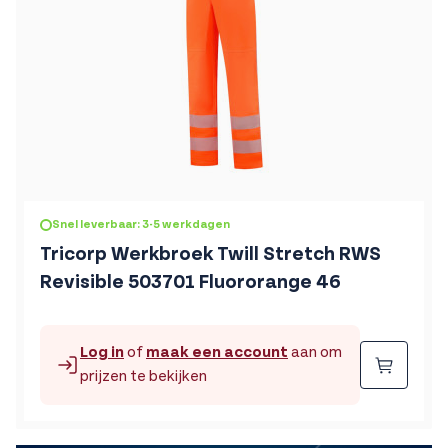
Snel leverbaar: 3-5 werkdagen
Tricorp Werkbroek Twill Stretch RWS
Revisible 503701 Fluororange 46
Log in
of
maak een account
aan om
Beste
prijzen te bekijken