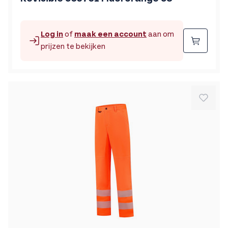
Log in
of
maak een account
aan om
Beste
prijzen te bekijken