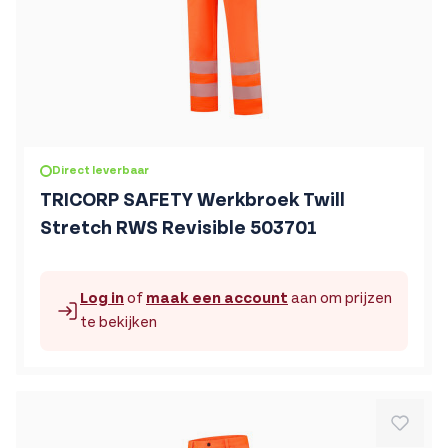
De prijs is afhankelijk van de gekozen opties op de produc
Direct leverbaar
TRICORP SAFETY Werkbroek Twill
Stretch RWS Revisible 503701
Log in
of
maak een account
aan om prijzen
te bekijken