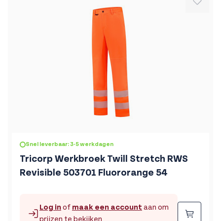
Snel leverbaar: 3-5 werkdagen
Tricorp Werkbroek Twill Stretch RWS
Revisible 503701 Fluororange 54
Log in
of
maak een account
aan om
Beste
prijzen te bekijken