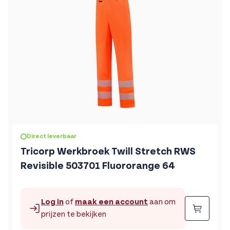
Direct leverbaar
Tricorp Werkbroek Twill Stretch RWS
Revisible 503701 Fluororange 64
Log in
of
maak een account
aan om
Beste
prijzen te bekijken