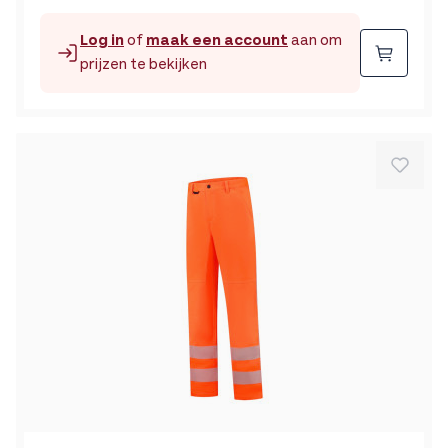
Log in
of
maak een account
aan om
Beste
prijzen te bekijken