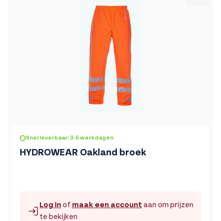
De prijs is afhankelijk van de gekozen opties op de produc
Snel leverbaar: 3-5 werkdagen
HYDROWEAR Oakland broek
Log in
of
maak een account
aan om prijzen
te bekijken