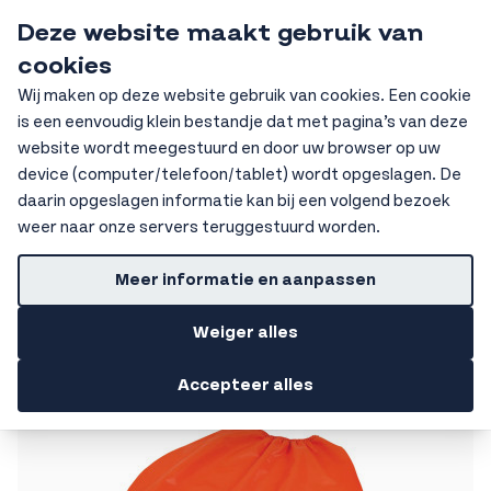
Ga naar de inhoud
Deze website maakt gebruik van
HKV Ochten
cookies
Sear
Wij maken op deze website gebruik van cookies. Een cookie
is een eenvoudig klein bestandje dat met pagina’s van deze
Home
PBM
Hoofdbescherming
Veiligheidshelm, toebehoren
website wordt meegestuurd en door uw browser op uw
Neklap
device (computer/telefoon/tablet) wordt opgeslagen. De
Getoonde prijzen zijn excl. BTW
daarin opgeslagen informatie kan bij een volgend bezoek
weer naar onze servers teruggestuurd worden.
Neklap
Meer informatie en aanpassen
Filters
Weiger alles
Accepteer alles