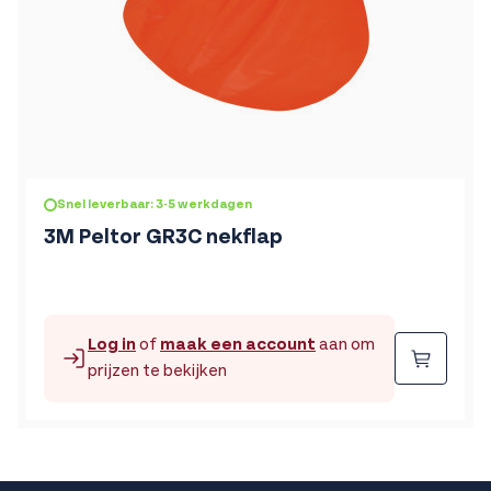
Snel leverbaar: 3-5 werkdagen
3M Peltor GR3C nekflap
Log in
of
maak een account
aan om
Beste
prijzen te bekijken